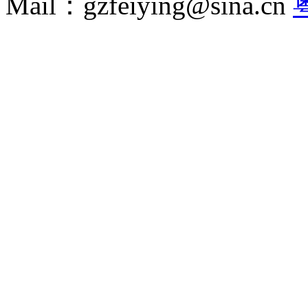
Mail：gzfeiying@sina.cn