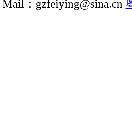
Mail：gzfeiying@sina.cn