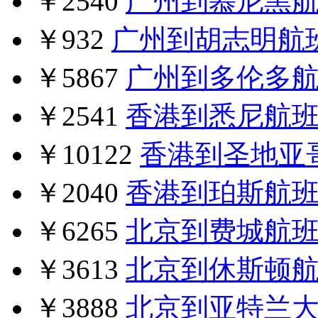
￥2540
广州到慕尼黑
￥932
广州到胡志明航
￥5867
广州到多伦多
￥2541
香港到悉尼航
￥10122
香港到圣地亚
￥2040
香港到珀斯航
￥6265
北京到费城航
￥3613
北京到休斯顿
￥3888
北京到亚特兰