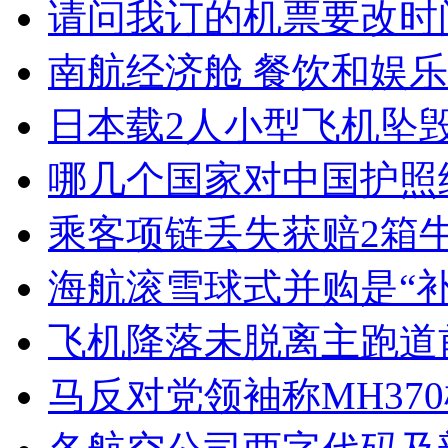
请问我订的机票要改时
南航经济舱 餐饮和娱
日本载2人小型飞机坠毁
哪几个国家对中国护照
乘客项链丢失获赔2箱牛
海航滚雪球式并购是“补
飞机降落未脱离主跑道
马反对党领袖称MH37