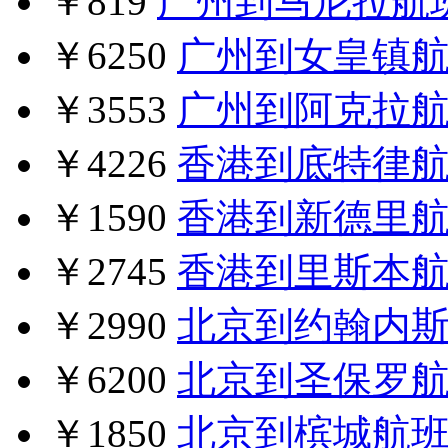
￥819
广州到马尼拉航
￥6250
广州到女皇镇
￥3553
广州到阿克拉
￥4226
香港到底特律
￥1590
香港到新德里
￥2745
香港到里斯本
￥2990
北京到约翰内
￥6200
北京到圣保罗
￥1850
北京到槟城航