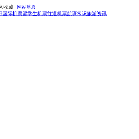
入收藏 |
网站地图
班
国际机票
留学生机票
往返机票
航班常识
旅游资讯