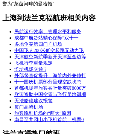
誉为“莱茵河畔的曼哈顿".
上海到法兰克福航班相关内容
民航运行效率、管理水平和服务
成都中航货站精心保障“双十一
多地争夺第四门户机场
中国飞人200米低空起跳无动力飞
天津航空新航季新开天津至金边等
飞机行李重量规定
潍坊机场交通 ?
外部督查促提升 海航内外兼修打
十一国庆机票部分呈现空缺状态
首都机场年旅客吞吐量突破8000万
欧盟资助中国空管与飞行员培训项
无法赔偿建议报警
厦门高崎机场
旅客晚到机场的“两大”原因
南昌至井冈山小飞机首航 机票0
法兰克福热门航班