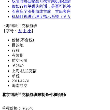
双节时哪些物品可携带乘机哪些需
假如行程单丢失的话，是否可以补
石家庄至济州航线首航 首班客座
机场目视进近坡度指示系统（ＶＡ
上海到法兰克福航班
【字号：
大
中
小
】
价格(不含税)
目的地
行程
有效期
航空公司
￥2640
上海-法兰克福
单程
2011-12-31
海南航空
北京到法兰克福航班限制条件和说明:
单程价格：￥2640