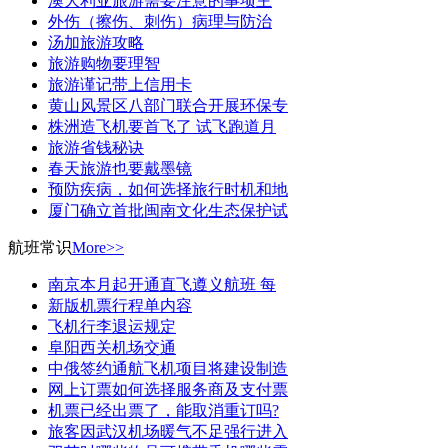
澳大利亚旅游需要注意的事项主
外伤（擦伤、刺伤）病理与防治
汤加旅游攻略
旅游购物要理智
旅游谨记带上信用卡
黄山风景区八部门联合开展环保专
株洲造飞机要首飞了 试飞跑道月
旅游省钱秘诀
春天旅游也要戴墨镜
预防疾病，如何选择旅行时机和地
厦门确立首批闽南文化生态保护试
航班常识
More>>
南京本月起开通直飞遵义航班 每
新版机票行程单内容
飞机行李退运规定
阜阳西关机场交通
中俄签约通航飞机项目将建设制造
网上订票如何选择服务商及支付票
机票已经出票了，能取消重订吗?
旅客因武汉机场暖气不足强行进入