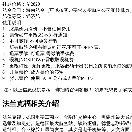
往返价格：￥2820
航空公司：海南航空（可以按客户要求改变航空公司和转机点
舱位等级：经济舱
使用说明：
1．此票价为净价，不含任何费用
2．票价如有更改,恕不另行通知
3．不可签转,不可更改行程
4．所有航段必须有确认的订座,不可开OPEN票.
5．退票手续 :可退票,需缴纳手续费
6．误机(NOSHOW) :需收取误机费
7．更改订座 : 允许更改。乘客必须于出发日之前取消原订的航班
8．儿童票价 :成人票价的75%
9．婴儿票价 :使用 IATA 公布成人票价的10%
注：以上信息仅供参考，详细请咨询客服！
如果您想要了解或
法兰克福相关介绍
法兰克福，德国重要工商业、金融和交通中心，黑森州最大城市
选举及加冕处。是德国最大航空站、铁路枢纽。德意志联邦银行(De
造纤维、合成橡胶）最为发达，其次是电子机械等。人文方面