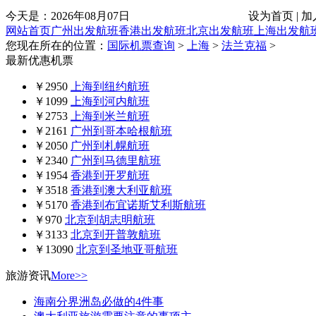
今天是：
2026年08月07日
设为首页 | 加
网站首页
广州出发航班
香港出发航班
北京出发航班
上海出发航
您现在所在的位置：
国际机票查询
>
上海
>
法兰克福
>
最新优惠机票
￥2950
上海到纽约航班
￥1099
上海到河内航班
￥2753
上海到米兰航班
￥2161
广州到哥本哈根航班
￥2050
广州到札幌航班
￥2340
广州到马德里航班
￥1954
香港到开罗航班
￥3518
香港到澳大利亚航班
￥5170
香港到布宜诺斯艾利斯航班
￥970
北京到胡志明航班
￥3133
北京到开普敦航班
￥13090
北京到圣地亚哥航班
旅游资讯
More>>
海南分界洲岛必做的4件事