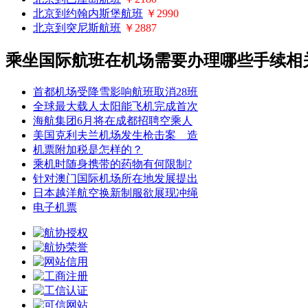
北京到约翰内斯堡航班
￥2990
北京到突尼斯航班
￥2887
乘坐国际航班在机场需要办理哪些手续相
首都机场受降雪影响航班取消28班
全球最大载人太阳能飞机完成首次
海航集团6月将在成都招聘空乘人
美国克利夫兰机场发生枪击案 造
机票附加税是怎样的？
乘机时随身携带的药物有何限制?
针对澳门国际机场所在地发展提出
日本越洋航空换新制服欲展现冲绳
电子机票