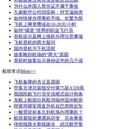
外籍旅客没有弄清楚航班信息跑
为什么外国人暂住证不属于乘坐
九家航空公司回应称：对艾滋病患
如何快捷办理乘机手续、化繁为简
飞机上网资费或在10-20元/小时
如何“锻造”优秀的职业飞行员
登机提示及网上值机办理注意事项
飞机登机的两大疑问
国内登机与下机流程
旅客晚到机场的“两大”原因
登机时旅客出示身份证件的几个误
航班常识
More>>
飞机备降的含义及原因
空客天津总装线交付第75架A320系
我国民航飞行员交流模式设计和条
东航上航因台风取消福州温州航班
阿塞拜疆军用直升机在巴库附近坠
一般需提前多久到机场办理乘机？
航班着陆前遭遇风切变 百余乘客
传统线路火新线路冷 武汉航空客