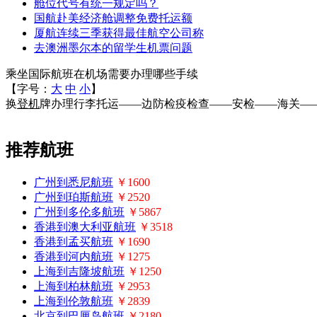
舱位代号有统一规定吗？
国航赴美经济舱调整免费托运额
厦航连续三季获得最佳航空公司称
去澳洲墨尔本的留学生机票问题
乘坐国际航班在机场需要办理哪些手续
【字号：
大
中
小
】
换
登机
牌办理行李托运——边防检疫检查——安检——海关—
推荐航班
广州到悉尼航班
￥1600
广州到珀斯航班
￥2520
广州到多伦多航班
￥5867
香港到澳大利亚航班
￥3518
香港到孟买航班
￥1690
香港到河内航班
￥1275
上海到吉隆坡航班
￥1250
上海到柏林航班
￥2953
上海到伦敦航班
￥2839
北京到巴厘岛航班
￥2180