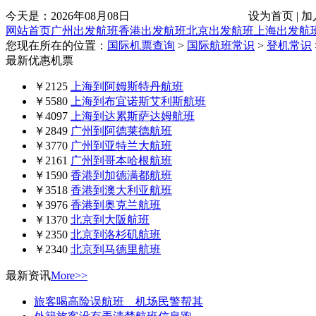
今天是：
2026年08月08日
设为首页 | 加
网站首页
广州出发航班
香港出发航班
北京出发航班
上海出发航
您现在所在的位置：
国际机票查询
>
国际航班常识
>
登机常识
最新优惠机票
￥2125
上海到阿姆斯特丹航班
￥5580
上海到布宜诺斯艾利斯航班
￥4097
上海到达累斯萨达姆航班
￥2849
广州到阿德莱德航班
￥3770
广州到亚特兰大航班
￥2161
广州到哥本哈根航班
￥1590
香港到加德满都航班
￥3518
香港到澳大利亚航班
￥3976
香港到奥克兰航班
￥1370
北京到大阪航班
￥2350
北京到洛杉矶航班
￥2340
北京到马德里航班
最新资讯
More>>
旅客喝高险误航班 机场民警帮其