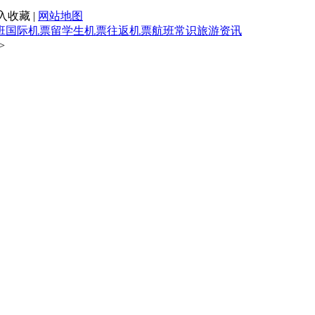
入收藏 |
网站地图
班
国际机票
留学生机票
往返机票
航班常识
旅游资讯
>