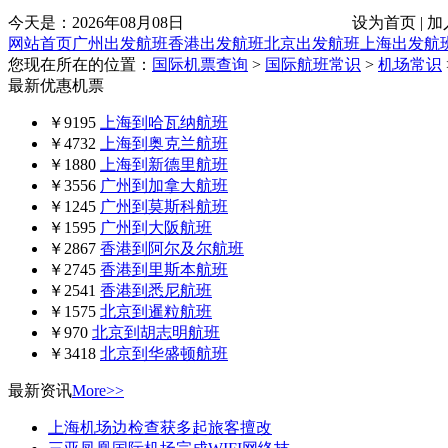
今天是：
2026年08月08日
设为首页 | 加
网站首页
广州出发航班
香港出发航班
北京出发航班
上海出发航
您现在所在的位置：
国际机票查询
>
国际航班常识
>
机场常识
最新优惠机票
￥9195
上海到哈瓦纳航班
￥4732
上海到奥克兰航班
￥1880
上海到新德里航班
￥3556
广州到加拿大航班
￥1245
广州到莫斯科航班
￥1595
广州到大阪航班
￥2867
香港到阿尔及尔航班
￥2745
香港到里斯本航班
￥2541
香港到悉尼航班
￥1575
北京到暹粒航班
￥970
北京到胡志明航班
￥3418
北京到华盛顿航班
最新资讯
More>>
上海机场边检查获多起旅客擅改