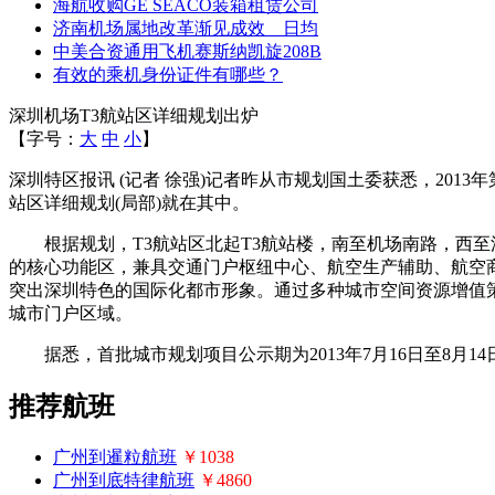
海航收购GE SEACO装箱租赁公司
济南机场属地改革渐见成效 日均
中美合资通用飞机赛斯纳凯旋208B
有效的乘机身份证件有哪些？
深圳机场T3航站区详细规划出炉
【字号：
大
中
小
】
深圳特区报讯 (记者 徐强)记者昨从市规划国土委获悉，20
站区详细规划(局部)就在其中。
根据规划，T3航站区北起T3航站楼，南至机场南路，西至沿江
的核心功能区，兼具交通门户枢纽中心、航空生产辅助、航空
突出深圳特色的国际化都市形象。通过多种城市空间资源增值
城市门户区域。
据悉，首批城市规划项目公示期为2013年7月16日至8月1
推荐航班
广州到暹粒航班
￥1038
广州到底特律航班
￥4860