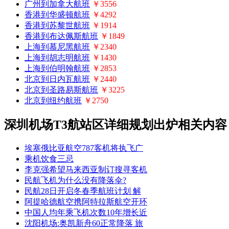
广州到加拿大航班
￥3556
香港到华盛顿航班
￥4292
香港到苏黎世航班
￥1914
香港到布达佩斯航班
￥1849
上海到慕尼黑航班
￥2340
上海到胡志明航班
￥1430
上海到伯明翰航班
￥2853
北京到日内瓦航班
￥2440
北京到圣路易斯航班
￥3225
北京到纽约航班
￥2750
深圳机场T3航站区详细规划出炉相关内容
埃塞俄比亚航空787客机将执飞广
乘机饮食三忌
李克强希望马来西亚制订搜寻客机
民航飞机为什么没有降落伞?
民航28日开启冬春季航班计划 解
阿提哈德航空携阿特拉斯航空开环
中国人均年乘飞机次数10年增长近
沈阳机场:奥凯新舟60正常降落 旅