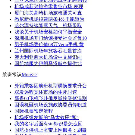
三亚凤凰国际机场完成WIFI网络技
机场成新兴旅游零售业市场 表现
厦门海关高崎机场旅检通关可直
悉尼新机场拟建两条4公里跑道为
哈尔滨持续降雪天气 机场采取
浅谈关于机场安检如何平衡安全
深圳机场开门纳谏接受社会监督10
男子机场丢价值68万Vertu手机 黄
兰州国际机场年旅客吞吐量首次
澳大利亚两大机场设中文标识向
国航地服为伊朗马汉航空提供北
航班常识
More>>
外籍乘客因航班机型调换要求升公
双发远程宽体市场的生死时速
新舟60飞机飞赴俄罗斯接受低温测
因误机砸机场设施政协委员停职道
国际机票预定流程
机场枢纽发展的“马太效应”和“
我的名字后面有stu标识是怎么回
国航提供机上宽带上网服务：刷微