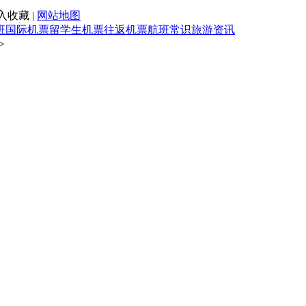
入收藏 |
网站地图
班
国际机票
留学生机票
往返机票
航班常识
旅游资讯
>