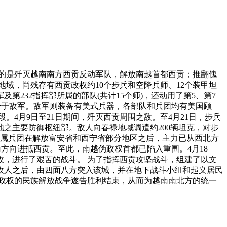
役目的是歼灭越南南方西贡反动军队，解放南越首都西贡；推翻傀
域，尚残存有西贡政权约10个步兵和空降兵师、12个装甲坦
第232指挥部所属的部队(共计15个师)，还动用了第5、第7
少于敌军。敌军则装备有美式兵器，各部队和兵团均有美国顾
4月9日至21日期间，歼灭西贡周围之敌。至4月21日，步兵
之主要防御枢纽部。敌人向春禄地域调遣约200辆坦克，对步
所属兵团在解放富安省和西宁省部分地区之后，主力已从西北方
南方向进抵西贡。至此，南越伪政权首都已陷入重围。4月18
之敌，进行了艰苦的战斗。 为了指挥西贡攻坚战斗，组建了以文
线的敌人之后，由四面八方突入该城，并在地下战斗小组和起义居民
儡政权的民族解放战争遂告胜利结束，从而为越南南北方的统一