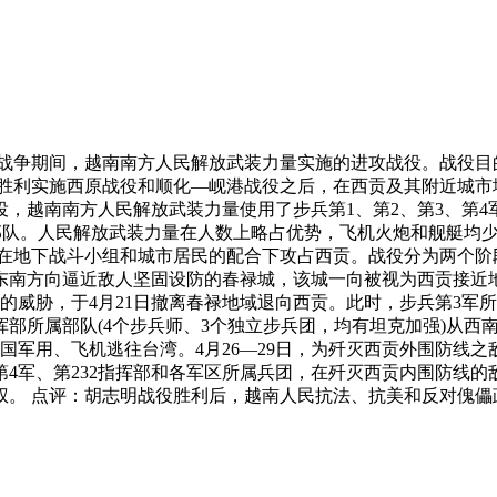
族解放战争期间，越南南方人民解放武装力量实施的进攻战役。战
胜利实施西原战役和顺化—岘港战役之后，在西贡及其附近城市地
越南南方人民解放武装力量使用了步兵第1、第2、第3、第4军及
种部队。人民解放武装力量在人数上略占优势，飞机火炮和舰艇均
在地下战斗小组和城市居民的配合下攻占西贡。战役分为两个阶段。
东南方向逼近敌人坚固设防的春禄城，该城一向被视为西贡接近地
的威胁，于4月21日撤离春禄地域退向西贡。此时，步兵第3军
挥部所属部队(4个步兵师、3个独立步兵团，均有坦克加强)从西
国军用、飞机逃往台湾。4月26—29日，为歼灭西贡外围防线
、第4军、第232指挥部和各军区所属兵团，在歼灭西贡内围防
权。 点评：胡志明战役胜利后，越南人民抗法、抗美和反对傀