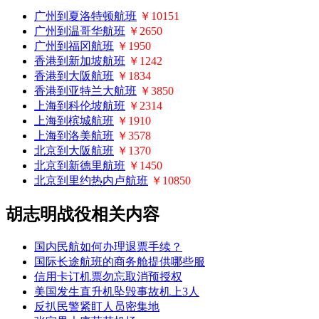
广州到夏洛特顿航班
￥10151
广州到温哥华航班
￥2650
广州到福冈航班
￥1950
香港到新加坡航班
￥1242
香港到大阪航班
￥1834
香港到亚特兰大航班
￥3850
上海到科伦坡航班
￥2314
上海到槟城航班
￥1910
上海到洛美航班
￥3578
北京到大阪航班
￥1370
北京到新德里航班
￥1450
北京到里约热内卢航班
￥10850
胡志明战役相关内容
国内民航如何办理退票手续？
国际长途航班的商务舱提供哪些服
信用卡订机票勿忘取消预授权
美国发生直升机坠毁事故机上3人
反扒民警紧盯人员密集地