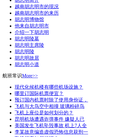
胡志明简介
越南胡志明市的现况
越南胡志明市的来历
胡志明博物馆
他来自胡志明市
介绍一下胡志明
胡志明陵墓
胡志明主席陵
胡志明陵
胡志明故居
胡志明小道
航班常识
More>>
现代化候机楼有哪些机场设施？
哪里订国际机票便宜？
预订国内机票时除了使用身份证，
飞机与大鸟空中相撞 玻璃粉碎鸟
飞机上座位是如何划分的？
昆明机场遭遇诈弹事件 嫌疑人已
美国发生飞机坠毁事故 机上7人全
李某故意编造虚假恐怖信息获刑一