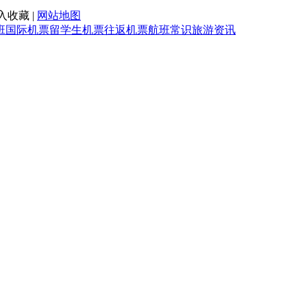
入收藏 |
网站地图
班
国际机票
留学生机票
往返机票
航班常识
旅游资讯