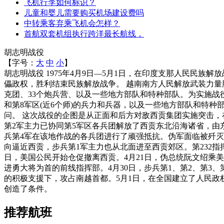
飞机行李如何标识？
儿童和婴儿需要购买机场建设费吗
中转乘客弃乘飞机会怎样？
首航双套机组执行跨洋最长航线，
胡志明战役
【字号：
大
中
小
】
胡志明战役 1975年4月9日—5月1日，在印度支那人民民
儡政权，胜利结束民族解放战争。 越南南方人民解放武装力量
克团、33个炮兵营、以及一些地方部队和特种部队。为实施战役，
和第8军区(近6个师)的兵力和兵器，以及一些地方部队和特
问。 这次战役的企图是从正面和后方对敌西贡集团实施突击，
第2军主力已协同第5军区各兵团解放了西贡东北沿海诸省，由
兵第4军在该地作战的各兵团进行了顽强抵抗。伪军面临被歼灭
向逼近西贡，步兵第1军主力也从北面进至西贡郊区。第232指
日，美国公民开始仓促撤离西贡。4月21日，伪总统阮文绍乘美
进勇大将为首的前线指挥部。4月30日，步兵第1、第2、第3
的积极支援下，攻占南越首都。5月1日，在全国建立了人民政
创造了条件。
推荐航班