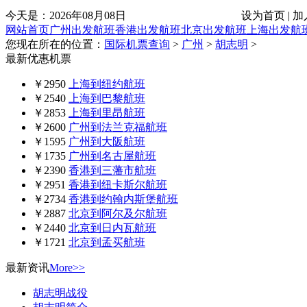
今天是：
2026年08月08日
设为首页 | 加
网站首页
广州出发航班
香港出发航班
北京出发航班
上海出发航
您现在所在的位置：
国际机票查询
>
广州
>
胡志明
>
最新优惠机票
￥2950
上海到纽约航班
￥2540
上海到巴黎航班
￥2853
上海到里昂航班
￥2600
广州到法兰克福航班
￥1595
广州到大阪航班
￥1735
广州到名古屋航班
￥2390
香港到三藩市航班
￥2951
香港到纽卡斯尔航班
￥2734
香港到约翰内斯堡航班
￥2887
北京到阿尔及尔航班
￥2440
北京到日内瓦航班
￥1721
北京到孟买航班
最新资讯
More>>
胡志明战役