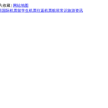
入收藏 |
网站地图
班
国际机票
留学生机票
往返机票
航班常识
旅游资讯