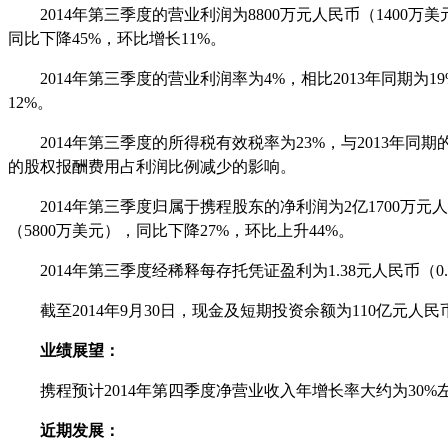
2014
年第三季度的营业利润为
8800
万元人民币（
1400
万美
同比下降
45%
，环比增长
11%
。
2014
年第三季度的营业利润率为
4%
，相比
2013
年同期为
1
12%
。
2014
年第三季度的所得税有效税率为
23%
，与
2013
年同期
的股权报酬费用占利润比例减少的影响。
2014
年第三季度归属于携程股东的净利润为
2
亿
1700
万元人
（
5800
万美元），同比下降
27%
，环比上升
44%
。
2014
年第三季度经稀释每存托凭证盈利为
1.38
元人民币（
0
截至
2014
年
9
月
30
日，现金及短期投资余额为
110
亿元人民
业绩展望：
携程预计
2014
年第四季度净营业收入年增长率大约为
30%
近期发展：