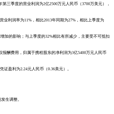
年第三季度的营业利润为
2
亿
2500
万元人民币（
3700
万美元），
营业利润率为
11%
，相比
2013
年同期为
27%
，相比上季度为
例增加的影响；与上季度的
32%
相比有所减少，主要受不可抵扣
权报酬费用，归属于携程股东的净利润为
3
亿
5400
万元人民币
凭证盈利为
2.24
元人民币（
0.36
美元）。
能发生调整。