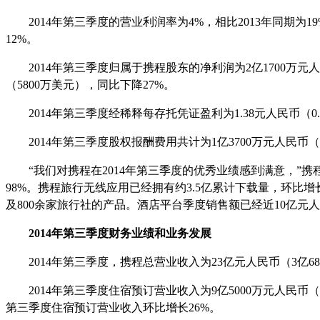
2014
年第三季度的营业利润率为
4%
，相比
2013
年同期为
1
12%
。
2014
年第三季度归属于携程股东的净利润为
2
亿
1700
万元人
（
5800
万美元），同比下降
27%
。
2014
年第三季度经稀释每存托凭证盈利为
1.38
元人民币（
0
2014
年第三季度股权报酬费用共计为
1
亿
3700
万元人民币（
“我们对携程在
2014
年第三季度的优秀业绩感到满意，”携
98%
。携程旅行无线应用已经拥有约
3.5
亿累计下载量，环比增
及
800
余家旅行社的产品。酒店平台季度销售额已经近
10
亿元人
2014
年第三季度财务业绩和业务发展
2014
年第三季度，携程总营业收入为
23
亿元人民币（
3
亿
68
2014
年第三季度住宿预订营业收入为
9
亿
5000
万元人民币（
第三季度住宿预订营业收入环比增长
26%
。