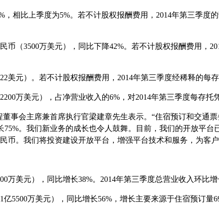
9%
，相比上季度为
5%
。若不计股权报酬费用，
2014
年第三季度的
民币（
3500
万美元），同比下降
42%
。若不计股权报酬费用，
20
.22
美元）。若不计股权报酬费用，
2014
年第三季度经稀释的每存
2200
万美元），占净营业收入的
6%
，对
2014
年第三季度每存托
程董事会主席兼首席执行官梁建章先生表示。“住宿预订和交通
长
75%
。我们新业务的成长也令人鼓舞。目前，我们的开放平台
民币。我们将投资建设开放平台，增强平台技术和服务，为客户
00
万美元），同比增长
38%
。
2014
年第三季度总营业收入环比增
1
亿
5500
万美元），同比增长
56%
，增长主要来源于住宿预订量
6