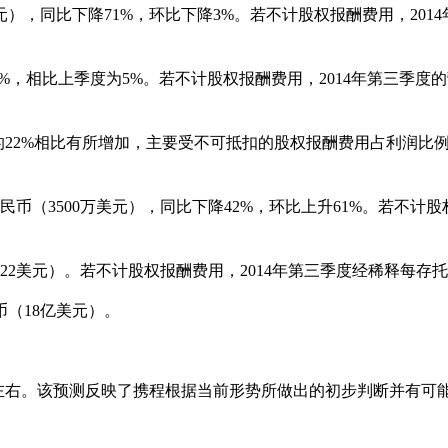
元），同比下降
71%
，环比下降
3%
。若不计股权报酬费用，
2014
9%
，相比上季度为
5%
。若不计股权报酬费用，
2014
年第三季度的
的
22%
相比有所增加，主要受不可抵扣的股权报酬费用占利润比
民币（
3500
万美元），同比下降
42%
，环比上升
61%
。若不计股
.22
美元）。若不计股权报酬费用，
2014
年第三季度经稀释每存托
币（
18
亿美元）。
左右。该预测反映了携程根据当前形势所做出的初步判断并有可