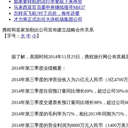
如果要转机的话行李要取下来再登
马来西亚官员重申将继续搜寻MH37
怎样买飞机?付了总价，每年还要
才力将正式出任大连机场集团公司
携程和皇家加勒比公司宣布建立战略合作关系
【字号：
大
中
小
】
据了解，美国时间
2014
年
11
月
25
日，携程旅行网公布其截
2014
年第三季度业绩概要：
2014
年第三季度的净营业收入为
21
亿元人民币（
3
亿
4700
万
2014
年第三季度住宿预订量同比增长
69%
，超过公司
50%-
2014
年第三季度交通票务预订量同比增长
98%
，超过公司
6
2014
年第三季度的毛利率为
72%
，相比
2013
年同期为
75%
2014
年第三季度的营业利润为
8800
万元人民币（
1400
万美