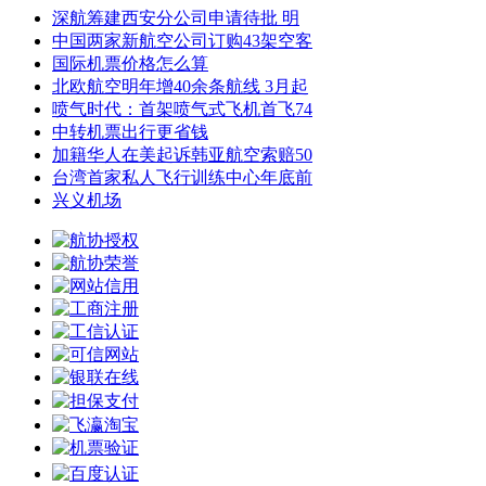
深航筹建西安分公司申请待批 明
中国两家新航空公司订购43架空客
国际机票价格怎么算
北欧航空明年增40余条航线 3月起
喷气时代：首架喷气式飞机首飞74
中转机票出行更省钱
加籍华人在美起诉韩亚航空索赔50
台湾首家私人飞行训练中心年底前
兴义机场