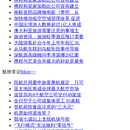
携程和皇家加勒比公司宣布建立
携程和皇家加勒比公司宣布建立
南航首部品牌微电影《梦想，从
加快推动低空空域管理改革 促进
中国出境游人数将超过1亿人将成
澳大利亚旅游需要注意的事项主
旅游资讯：旅游旺季酒店预订需要
大陆游客赴台今年上半年创汇36.
从马航失联到马航坠毁事件导致
深航原高级顾问李泽源挪20亿案
携程与艺龙合并最大的好处是避免
航班常识
More>>
民航总局重申旅客乘机规定 只可
亚太地区将成全球最大航空市场
波音共向8个航空公司交付49架波
全日空子公司或集体罢工 95条航
登机前饮食应注意的“三大忌”
机票如何退改签？
我省七成以上支线机场亏损
“飞行模式”无法做到“零信号”