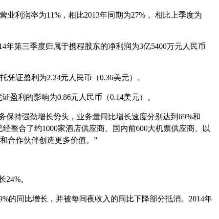
营业利润率为
11%
，相比
2013
年同期为
27%
，
相比上季度为
14
年第三季度归属于携程股东的净利润为
3
亿
5400
万元人民币
托凭证盈利为
2.24
元人民币（
0.36
美元）。
凭证盈利的影响为
0.86
元人民币（
0.14
美元）。
票务保持强劲增长势头，业务量同比增长速度分别达到
69%
和
已经整合了约
1000
家酒店供应商、国内前
600
大机票供应商、以
和合作伙伴创造更多价值。”
长
24%
。
9%
的同比增长，并被每间夜收入的同比下降部分抵消。
2014
年