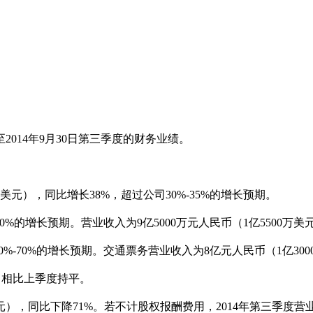
至
2014
年
9
月
30
日第三季度的财务业绩。
美元），同比增长
38%
，超过公司
30%-35%
的增长预期。
60%
的增长预期。营业收入为
9
亿
5000
万元人民币（
1
亿
5500
万美
0%-70%
的增长预期。交通票务营业收入为
8
亿元人民币（
1
亿
300
，相比上季度持平。
元），同比下降
71%
。若不计股权报酬费用，
2014
年第三季度营