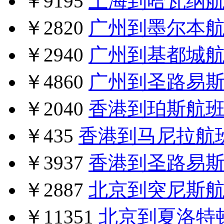
￥9195
上海到哈瓦纳
￥2820
广州到墨尔本
￥2940
广州到基都城
￥4860
广州到圣路易
￥2040
香港到珀斯航
￥435
香港到马尼拉航
￥3937
香港到圣路易
￥2887
北京到突尼斯
￥11351
北京到夏洛特