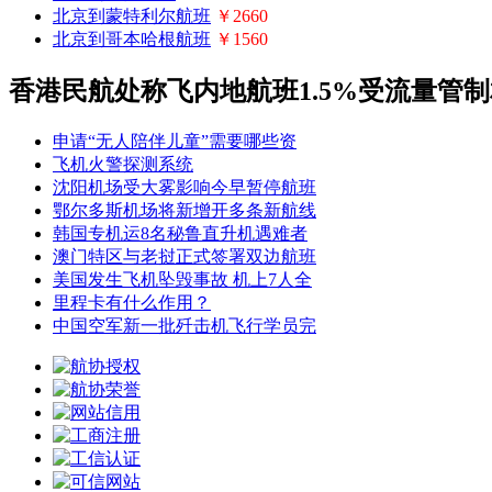
北京到蒙特利尔航班
￥2660
北京到哥本哈根航班
￥1560
香港民航处称飞内地航班1.5%受流量管
申请“无人陪伴儿童”需要哪些资
飞机火警探测系统
沈阳机场受大雾影响今早暂停航班
鄂尔多斯机场将新增开多条新航线
韩国专机运8名秘鲁直升机遇难者
澳门特区与老挝正式签署双边航班
美国发生飞机坠毁事故 机上7人全
里程卡有什么作用？
中国空军新一批歼击机飞行学员完