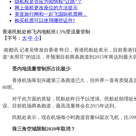
隐私权是否应为知情权“让路”？
网上值机更改座位的方法提示
美亚旅行网和一起飞国际机票网，
购买机票可以使用哪些证件?
香港民航处称飞内地航班1.5%受流量管制
【字号：
大
中
小
】
南都讯 记者吴怿发自香港 昨日，香港民航处表示，目前香港
道“未用尽”的说法，并预测目前两条跑道到2015年将达到最
受内地流量管制所占比极少
香港机场筹划兴建第三条跑道已久，但外界一直有质疑及反对
80班。
对于此方面的质疑，民航处昨日予以澄清。民航处助理处长岑
误。目前机场两条跑道，最高流量将会在2015年达到。
民航处表示，现在机场每小时跑道容量64架次飞机，比199
珠三角空域限制2020年取消？