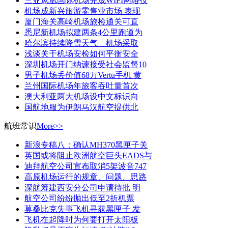
三亚凤凰国际机场完成WIFI网络技
机场成新兴旅游零售业市场 表现
厦门海关高崎机场旅检通关可直
悉尼新机场拟建两条4公里跑道为
哈尔滨持续降雪天气 机场采取
浅谈关于机场安检如何平衡安全
深圳机场开门纳谏接受社会监督10
男子机场丢价值68万Vertu手机 黄
兰州国际机场年旅客吞吐量首次
澳大利亚两大机场设中文标识向
国航地服为伊朗马汉航空提供北
航班常识
More>>
新浪专稿八：确认MH370黑匣子关
英国或将阻止欧洲航空巨头EADS与
迪拜航空公司宣布取消5架波音747
高原机场运行的规章、问题、思路
深航筹建西安分公司申请待批 明
航空公司纷纷抛出低至2折机票
莫桑比克失事飞机寻获黑匣子 发
飞机在起降时为何要打开太阳板