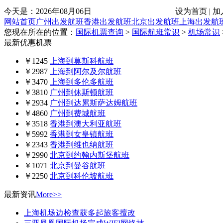
今天是：
2026年08月06日
设为首页 | 加
网站首页
广州出发航班
香港出发航班
北京出发航班
上海出发航
您现在所在的位置：
国际机票查询
>
国际航班常识
>
机场常识
最新优惠机票
￥1245
上海到莫斯科航班
￥2987
上海到阿尔及尔航班
￥3470
上海到多伦多航班
￥3810
广州到休斯顿航班
￥2934
广州到达累斯萨达姆航班
￥4860
广州到费城航班
￥3518
香港到澳大利亚航班
￥5992
香港到女皇镇航班
￥2343
香港到维也纳航班
￥2990
北京到约翰内斯堡航班
￥1071
北京到曼谷航班
￥2250
北京到科伦坡航班
最新资讯
More>>
上海机场边检查获多起旅客擅改