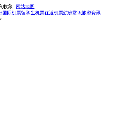
入收藏 |
网站地图
班
国际机票
留学生机票
往返机票
航班常识
旅游资讯
>