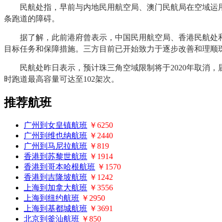
民航处指，早前与内地民用航空局、澳门民航局在空域运用
条跑道的障碍。
据了解，此前港府曾表示，中国民用航空局、香港民航处和澳
目标任务和保障措施。三方目前已开始致力于逐步改善和理顺
民航处昨日表示，预计珠三角空域限制将于2020年取消，
时跑道最高容量可达至102架次。
推荐航班
广州到女皇镇航班
￥6250
广州到维也纳航班
￥2440
广州到马尼拉航班
￥819
香港到苏黎世航班
￥1914
香港到哥本哈根航班
￥1570
香港到吉隆坡航班
￥1242
上海到加拿大航班
￥3556
上海到纽约航班
￥2950
上海到基都城航班
￥3691
北京到釜汕航班
￥850