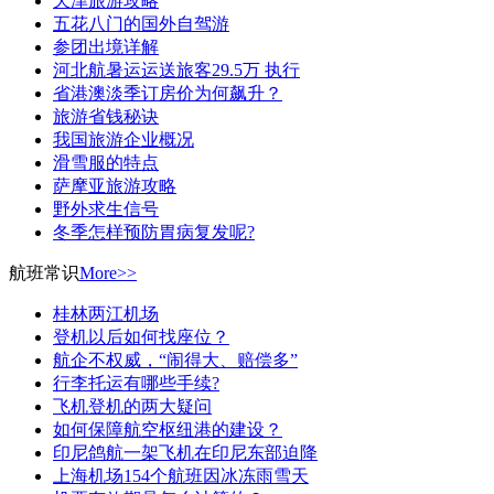
天津旅游攻略
五花八门的国外自驾游
参团出境详解
河北航暑运运送旅客29.5万 执行
省港澳淡季订房价为何飙升？
旅游省钱秘诀
我国旅游企业概况
滑雪服的特点
萨摩亚旅游攻略
野外求生信号
冬季怎样预防胃病复发呢?
航班常识
More>>
桂林两江机场
登机以后如何找座位？
航企不权威，“闹得大、赔偿多”
行李托运有哪些手续?
飞机登机的两大疑问
如何保障航空枢纽港的建设？
印尼鸽航一架飞机在印尼东部迫降
上海机场154个航班因冰冻雨雪天