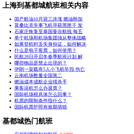
上海到基都城航班相关内容
国产航油10月迎三连涨 燃油附加
莫桑比克失事飞机寻获黑匣子 发
石家庄恢复至泰国曼谷航线 每五
单个机场和机场集团须从整体战略
如果登机时丢失身份证，如何解决
什么是电子客票，如何使用？
民航28日开启冬春季航班计划 解
哪些物品是禁止出境的？
伊朗一架载有5人小飞机坠毁 伤亡
云南机场数量全国第二
燃油成本成航企业绩杀手
乘客误机怎么办退票？
国际机场税具体怎么回事？
机票的限制条件指什么？
国际机票护照有效期填错
基都城热门航班