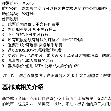
往返价格：￥5540
航空公司：新加坡航空（可以按客户要求改变航空公司和转机
舱位等级：经济舱
使用说明：
1．此票价为净价，不含任何费用
2．票价如有更改,恕不另行通知
3．不可签转,不可更改行程
4．所有航段必须有确认的订座,不可开OPEN票.
5．退票手续 :可退票,需缴纳手续费
6．误机(NOSHOW) :需收取误机费
7．更改订座 : 允许更改。乘客必须于出发日之前取消原订的航班
8．儿童票价 :成人票价的75%
9．婴儿票价 :使用 IATA 公布成人票价的10%
注：以上信息仅供参考，详细请咨询客服！
如果您想要了解或
基都城相关介绍
基督城（音译：克莱斯特彻奇）位于新西兰南岛东岸，又名“花园之城
的城市，也是新西兰除奥克兰以外、来往世界各地的第二大门