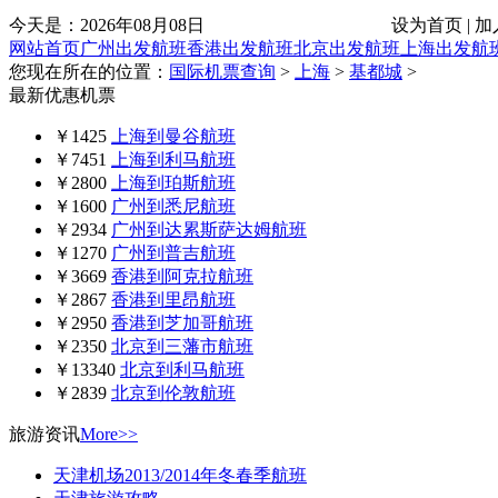
今天是：
2026年08月08日
设为首页 | 加
网站首页
广州出发航班
香港出发航班
北京出发航班
上海出发航
您现在所在的位置：
国际机票查询
>
上海
>
基都城
>
最新优惠机票
￥1425
上海到曼谷航班
￥7451
上海到利马航班
￥2800
上海到珀斯航班
￥1600
广州到悉尼航班
￥2934
广州到达累斯萨达姆航班
￥1270
广州到普吉航班
￥3669
香港到阿克拉航班
￥2867
香港到里昂航班
￥2950
香港到芝加哥航班
￥2350
北京到三藩市航班
￥13340
北京到利马航班
￥2839
北京到伦敦航班
旅游资讯
More>>
天津机场2013/2014年冬春季航班