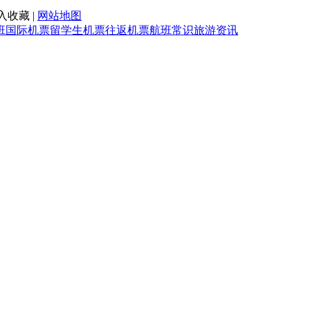
入收藏 |
网站地图
班
国际机票
留学生机票
往返机票
航班常识
旅游资讯