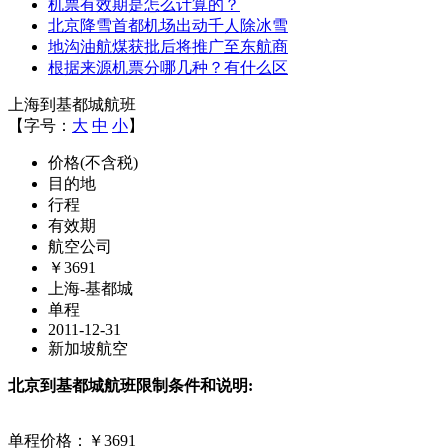
机票有效期是怎么计算的？
北京降雪首都机场出动千人除冰雪
地沟油航煤获批后将推广至东航商
根据来源机票分哪几种？有什么区
上海到基都城航班
【字号：
大
中
小
】
价格(不含税)
目的地
行程
有效期
航空公司
￥3691
上海-基都城
单程
2011-12-31
新加坡航空
北京到基都城航班限制条件和说明:
单程价格：￥3691