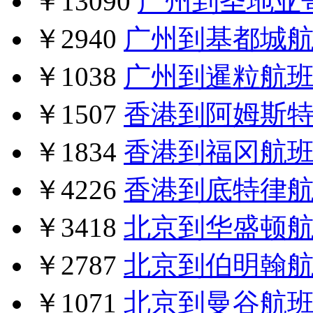
￥13090
广州到圣地亚
￥2940
广州到基都城
￥1038
广州到暹粒航
￥1507
香港到阿姆斯
￥1834
香港到福冈航
￥4226
香港到底特律
￥3418
北京到华盛顿
￥2787
北京到伯明翰
￥1071
北京到曼谷航