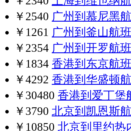
￥2340
上海到维也纳
￥2540
广州到慕尼黑
￥1261
广州到釜山航
￥2354
广州到开罗航
￥1834
香港到东京航
￥4292
香港到华盛顿
￥30480
香港到爱丁堡
￥3790
北京到凯恩斯
￥10850
北京到里约热