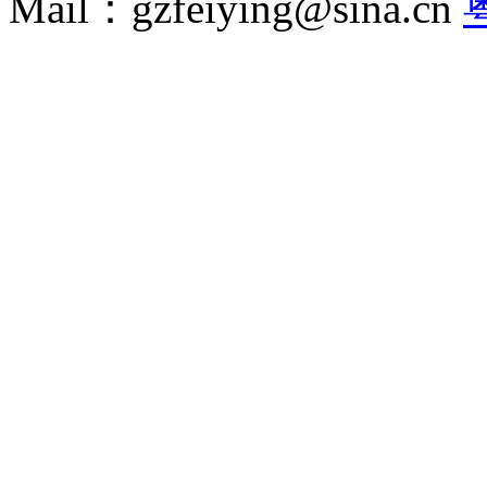
Mail：gzfeiying@sina.cn