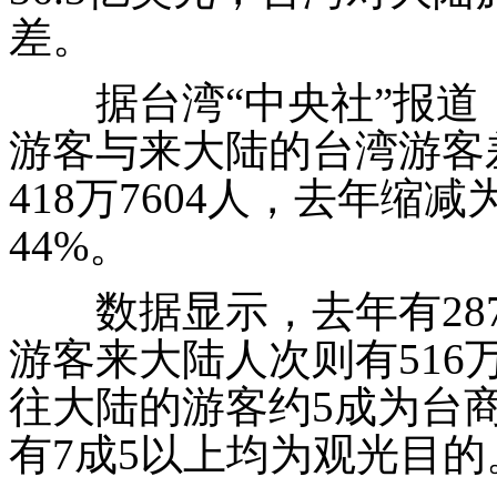
差。
据台湾“中央社”报道
游客与来大陆的台湾游客
418
万
7604
人，去年缩减
44%
。
数据显示，去年有
28
游客来大陆人次则有
516
往大陆的游客约
5
成为台
有
7
成
5
以上均为观光目的