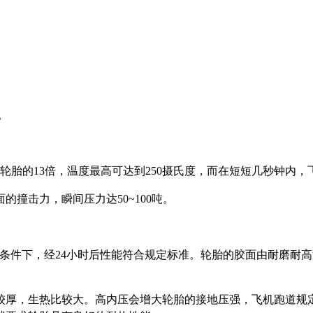
。
轮胎的
13
倍，温度最高可达到
250
摄氏度，而在短短几秒钟内，
面的撞击力，瞬间压力达
50~100
吨。
条件下，经
24
小时后性能符合规定标准。轮胎的胶面由耐磨耐高
较厚，生热比较大。高内压会增大轮胎的接地压强，飞机跑道规