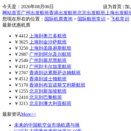
今天是：
2026年08月06日
设为首页 | 加
网站首页
广州出发航班
香港出发航班
北京出发航班
上海出发航
您现在所在的位置：
国际机票查询
>
国际航班常识
>
飞机常识
最新优惠机票
￥4412
上海到奥兰多航班
￥3625
上海到金沙萨航班
￥3250
上海到圣路易斯航班
￥2987
广州到阿尔及尔航班
￥2540
广州到慕尼黑航班
￥4312
广州到卡尔加里航班
￥2767
香港到达累斯萨达姆航班
￥4512
香港到波士顿航班
￥5170
香港到布宜诺斯艾利斯航班
￥1255
北京到新加坡航班
￥2410
北京到巴黎航班
￥3215
北京到澳大利亚航班
最新资讯
More>>
未来的中国航空业市场机遇与挑