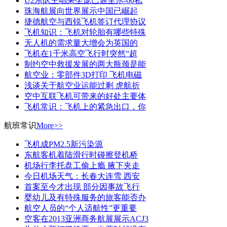
U2乐队主唱乘坐庞巴迪里尔-60私
珠海航展向世界展示中国已崛起
捷德航空与西锐飞机签订代理协议
飞机知识：飞机对轮胎有哪些特殊
无人机的需求量大增会为英国的
飞机在1千米高空飞行时突然“超
制约空中救援发展的两大瓶颈是能
航空业：零部件3D打印 飞机电磁
浅谈关于航空业运能过剩 虎航折
空中互联飞机可带来的好处主要体
飞机常识：飞机上的紧急出口，你
航班常识
More>>
飞机成PM2.5新污染源
东航客机着陆滑行时碰擦登机桥
机场行李托盘工偷上瘾 腋下夹走
今日机场天气：长春大连雪 西安
首案至今才出现 部分因事故飞行
婴幼儿及有特殊服务的旅客能否办
航空人员的“个人适航性”更重要
空客在2013亚洲商务航展展示ACJ3