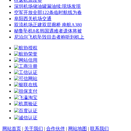
往返机票改签
深圳机场储油罐漏油续:现场发现
空军开放全部122条临时航线为春
阜阳西关机场交通
双流机场正建双层廊桥 南航A380
秘鲁坠机8名韩国遇难者遗体将被
尼泊尔飞机坠毁目击者称听到机上
网站首页
|
关于我们
|
合作伙伴
|
网站地图
|
联系我们