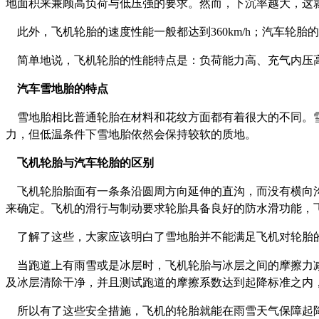
地面积来兼顾高负荷与低压强的要求。然而，下沉率越大，这
此外，飞机轮胎的速度性能一般都达到
360km/h
；汽车轮胎的
简单地说，飞机轮胎的性能特点是：负荷能力高、充气内压
汽车雪地胎的特点
雪地胎相比普通轮胎在材料和花纹方面都有着很大的不同。
力，但低温条件下雪地胎依然会保持较软的质地。
飞机轮胎与汽车轮胎的区别
飞机轮胎胎面有一条条沿圆周方向延伸的直沟，而没有横向
来确定。飞机的滑行与制动要求轮胎具备良好的防水滑功能，
了解了这些，大家应该明白了雪地胎并不能满足飞机对轮胎
当跑道上有雨雪或是冰层时，飞机轮胎与冰层之间的摩擦力
及冰层清除干净，并且测试跑道的摩擦系数达到起降标准之内
所以有了这些安全措施，飞机的轮胎就能在雨雪天气保障起