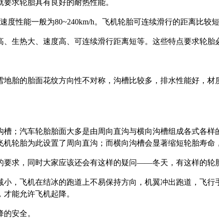
就要求轮胎具有良好的耐热性能。
速度性能一般为
80~240km/h
。飞机轮胎可连续滑行的距离比较
高、生热大、速度高、可连续滑行距离短等。这些特点要求轮胎
雪地胎的胎面花纹方向性不对称，沟槽比较多，排水性能好，材
沟槽；汽车轮胎胎面大多是由周向直沟与横向沟槽组成各式各样
飞机轮胎为此设置了周向直沟；而横向沟槽会显著缩短轮胎寿命
的要求，同时大家应该还会有这样的疑问——冬天，有这样的轮
减小，飞机在结冰的跑道上不易保持方向，机翼冲出跑道，飞行
，才能允许飞机起降。
降的安全。