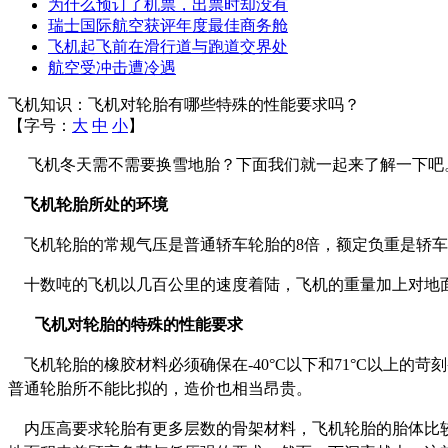
为什么预订了机票，出票时却没有
瑞士国际航空获评年度最佳商务舱
飞机起飞前在滑行道与跑道交界处
航空受冲击遭冷遇
飞机知识：飞机对轮胎有哪些特殊的性能要求吗？
【字号：
大
中
小
】
飞机冬天需不需要换雪地胎？下面我们就一起来了解一下吧
飞机轮胎所处的环境
飞机轮胎的常规气压是普通轿车轮胎的
8
倍，额定负重是轿车
十数吨的飞机以几百公里的速度着陆，飞机的重量加上对地
飞机对轮胎的特殊的性能要求
飞机轮胎的橡胶材料必须确保在
-40
°
C
以下和
71
°
C
以上的苛刻
普通轮胎所不能比拟的，造价也相当昂贵。
内压高要求轮胎有更多层数的骨架材料，飞机轮胎的胎体比