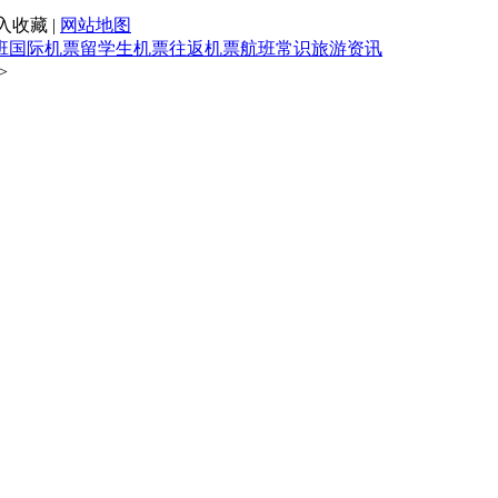
入收藏 |
网站地图
班
国际机票
留学生机票
往返机票
航班常识
旅游资讯
>