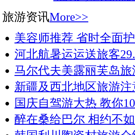
旅游资讯
More>>
美容师推荐 省时全面
河北航暑运运送旅客29.
马尔代夫美露丽芙岛旅
新疆及西北地区旅游注
国庆自驾游大热 教你1
醉在桑给巴尔 相约不