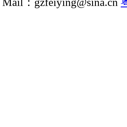
Mail：gzfeiying@sina.cn