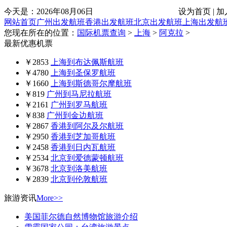
今天是：
2026年08月06日
设为首页 | 加
网站首页
广州出发航班
香港出发航班
北京出发航班
上海出发航
您现在所在的位置：
国际机票查询
>
上海
>
阿克拉
>
最新优惠机票
￥2853
上海到布达佩斯航班
￥4780
上海到圣保罗航班
￥1660
上海到斯德哥尔摩航班
￥819
广州到马尼拉航班
￥2161
广州到罗马航班
￥838
广州到金边航班
￥2867
香港到阿尔及尔航班
￥2950
香港到芝加哥航班
￥2458
香港到日内瓦航班
￥2534
北京到爱德蒙顿航班
￥3678
北京到洛美航班
￥2839
北京到伦敦航班
旅游资讯
More>>
美国菲尔德自然博物馆旅游介绍