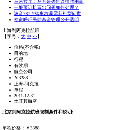
马来官员：马方是否延误搜救由调
一般预订机票出问题如何处理？
波音787连续事故暴露新机型问世
专家呼吁民航基金管理公开透明
上海到阿克拉航班
【字号：
大
中
小
】
价格(不含税)
目的地
行程
有效期
航空公司
￥3388
上海-阿克拉
单程
2011-12-31
土耳其航空
北京到阿克拉航班限制条件和说明:
单程价格：￥3388