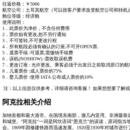
往返价格：￥5066
航空公司：土耳其航空（可以按客户要求改变航空公司和转机
舱位等级：经济舱
使用说明：
1．此票价为净价，不含任何费用
2．票价如有更改,恕不另行通知
3．不可签转,不可更改行程
4．所有航段必须有确认的订座,不可开OPEN票.
5．退票手续 :可退票,需缴纳手续费
6．误机(NOSHOW) :需收取误机费
7．更改订座 : 允许更改。乘客必须于出发日之前取消原订的航班
8．儿童票价 :成人票价的75%
9．婴儿票价 :使用 IATA 公布成人票价的10%
注：以上信息仅供参考，详细请咨询客服！
如果您想要了解或
阿克拉相关介绍
加纳首都和最大港市。在国境东南部，濒几内亚湾。非洲最靠近0°经
和城堡。"阿克拉"一词是阿坎语词"恩克兰"的误读，原词指当
会。1909年因修建铁路而迅速发展。1920至1930年对城