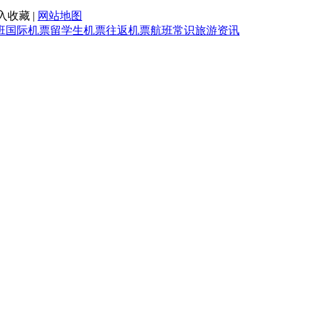
入收藏 |
网站地图
班
国际机票
留学生机票
往返机票
航班常识
旅游资讯