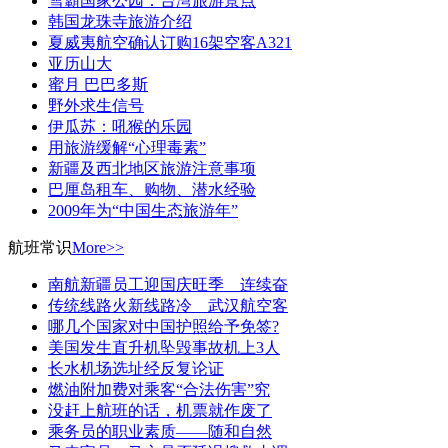
雪霸国家公园：台湾旅游景点
韩国龙珠寺旅游介绍
夏威夷航空确认订购16架空客A321
亚历山大
蜜月 巴巴多斯
野外求生信号
伊瓜苏：吼猴的乐园
用旅游缓解“心理毒素”
新疆及西北地区旅游注意事项
巴厘岛租车、购物、潜水经验
2009年为“中国生态旅游年”
航班常识
More>>
南航新疆员工迎国庆旺季 连续奋
传统线路火新线路冷 武汉航空客
哪几个国家对中国护照给予免签?
美国发生直升机坠毁事故机上3人
长水机场选址经反复论证
燃油附加费对乘客“合法伤害”究
没赶上航班的话，机票就作废了
乘务员的职业素质——随和自然