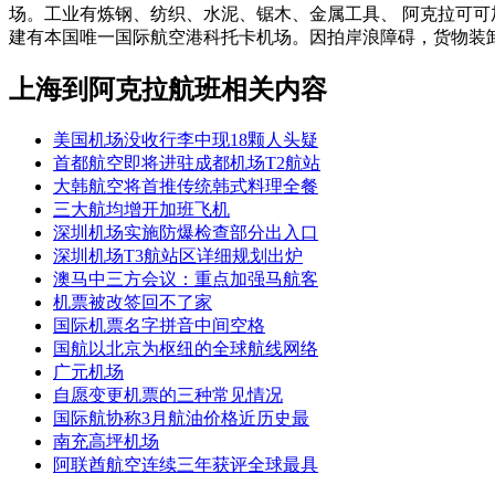
场。工业有炼钢、纺织、水泥、锯木、金属工具、 阿克拉可
建有本国唯一国际航空港科托卡机场。因拍岸浪障碍，货物装
上海到阿克拉航班相关内容
美国机场没收行李中现18颗人头疑
首都航空即将进驻成都机场T2航站
大韩航空将首推传统韩式料理全餐
三大航均增开加班飞机
深圳机场实施防爆检查部分出入口
深圳机场T3航站区详细规划出炉
澳马中三方会议：重点加强马航客
机票被改签回不了家
国际机票名字拼音中间空格
国航以北京为枢纽的全球航线网络
广元机场
自愿变更机票的三种常见情况
国际航协称3月航油价格近历史最
南充高坪机场
阿联酋航空连续三年获评全球最具