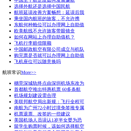
中国主干航企应如何发展廉航
选择外航还是选择中国民航
航班延误改善方案畅想：延误后我
乘坐国内航班的旅客，不允许携
东航何种舱位可以办理网上自助值
欧美航线不允许旅客带眼镜盒
如何在网站上办理自助值机？
飞机行李赔偿限额
中国邮政航空有限公司成立与机队
购完票是否就可以办理网上自助值
飞机座位可以随意换吗
航班常识
More>>
穗莞深城轨终点由深圳机场东改为
首都航空推出特惠机票 60多条航
机场规划建设需合理
美联邦航空局出新规：飞行全程可
南航为广州72小时过境免签推专属
机票退票、改签的一些建议
美国机场人员误认1岁半女婴为恐
留学生购票时候，该如何选择航空