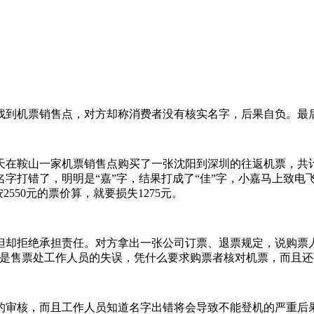
到机票销售点，对方却称消费者没有核实名字，后果自负。最
在鞍山一家机票销售点购买了一张沈阳到深圳的往返机票，共计花
字打错了，明明是“嘉”字，结果打成了“佳”字，小嘉马上致电
550元的票价算，就要损失1275元。
却拒绝承担责任。对方拿出一张公司订票、退票规定，说购票人
错是售票处工作人员的失误，凭什么要求购票者核对机票，而且还
审核，而且工作人员知道名字出错将会导致不能登机的严重后果