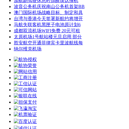
加航副驾驶休息时惊醒误认撞机
波音公务机庆祝南山公务机首架BB
澳门国际机场战略目标、制定和具
台湾与香港今天签署新航约将增开
马航失联客机黑匣子电池原计划6
成都双流机场WIFI免费 20元可租
太原机场1号航站楼元旦启用 部分
胜安航空开通菲律宾卡里波航线每
纳尔维克机场