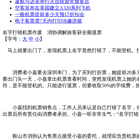
厦航与达美举行天合联盟常旅客合
空客宣布在美国建立A320系列飞机
一般机票提前多少天预订折扣会
电子客票需7天内打印涉嫌违规
名字打错机票作废 消协调解旅客获全额退票
【字号：
大
中
小
】
马上就要出门了，发现机票上名字竟然打错了，不能登机。找
消费者小嘉要去深圳串门，为了买到打折票，她提前20多天
要出门头一天，小嘉拿出机票查看时间，突然发现机票上她的名
符，是不能登机的。只能进行退票，但要收取50%的手续费，按2
小嘉找到机票销售点，工作人员承认是自己打错了名字，但
出票后所有责任由消费者承担。小嘉一听非常生气：“名字打
鞍山市消协认为售票点接受小嘉的委托，就理应负责机票的