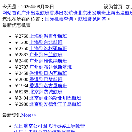
今天是：
2026年08月08日
设为首页 | 加
网站首页
广州出发航班
香港出发航班
北京出发航班
上海出发航
您现在所在的位置：
国际机票查询
>
航班常见问答
>
最新优惠机票
￥2760
上海到温哥华航班
￥1200
上海到台北航班
￥2750
上海到洛杉矶航班
￥2887
广州到米兰航班
￥2440
广州到维也纳航班
￥2787
广州到布达佩斯航班
￥2458
香港到日内瓦航班
￥2000
香港到巴黎航班
￥1934
香港到名古屋航班
￥6265
北京到费城航班
￥3404
北京到亚的斯亚贝巴航班
￥2980
北京到爱德华王子岛航班
最新资讯
More>>
法国航空公司因飞行员罢工导致营