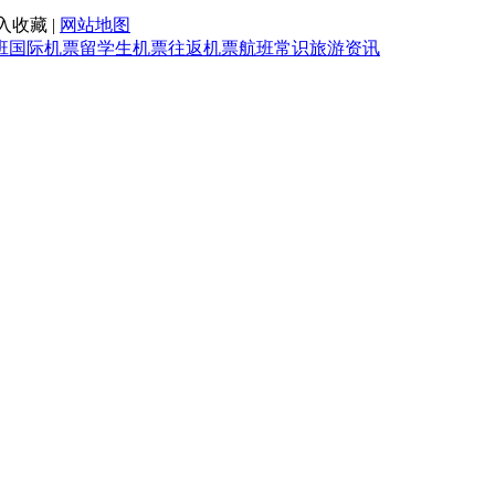
入收藏 |
网站地图
班
国际机票
留学生机票
往返机票
航班常识
旅游资讯