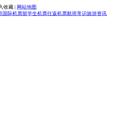
入收藏 |
网站地图
班
国际机票
留学生机票
往返机票
航班常识
旅游资讯