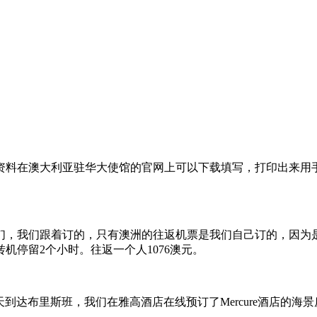
资料在澳大利亚驻华大使馆的官网上可以下载填写，打印出来用
们，我们跟着订的，只有澳洲的往返机票是我们自己订的，因为
转机停留
2
个小时。往返一个人
1076
澳元。
天到达布里斯班，我们在雅高酒店在线预订了
Mercure
酒店的海景