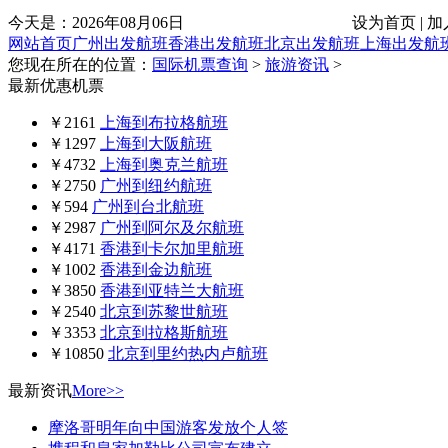
今天是：
2026年08月06日
设为首页 | 加
网站首页
广州出发航班
香港出发航班
北京出发航班
上海出发航
您现在所在的位置：
国际机票查询
>
旅游资讯
>
最新优惠机票
￥2161
上海到布拉格航班
￥1297
上海到大阪航班
￥4732
上海到奥克兰航班
￥2750
广州到纽约航班
￥594
广州到台北航班
￥2987
广州到阿尔及尔航班
￥4171
香港到卡尔加里航班
￥1002
香港到金边航班
￥3850
香港到亚特兰大航班
￥2540
北京到苏黎世航班
￥3353
北京到拉格斯航班
￥10850
北京到里约热内卢航班
最新资讯
More>>
摩洛哥明年向中国游客发放个人签