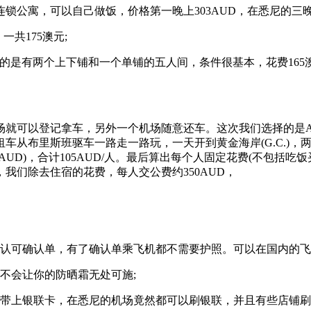
连锁公寓，可以自己做饭，价格第一晚上
303AUD
，在悉尼的三
，一共
175
澳元
;
的是有两个上下铺和一个单铺的五人间，条件很基本，花费
165
场就可以登记拿车，另外一个机场随意还车。这次我们选择的是
租车从布里斯班驱车一路走一路玩，一天开到黄金海岸
(G.C.)
，
8AUD)
，合计
105AUD/
人。最后算出每个人固定花费
(
不包括吃饭
，我们除去住宿的花费，每人交公费约
350AUD
，
认可确认单，有了确认单乘飞机都不需要护照。可以在国内的飞
不会让你的防晒霜无处可施
;
带上银联卡，在悉尼的机场竟然都可以刷银联，并且有些店铺刷