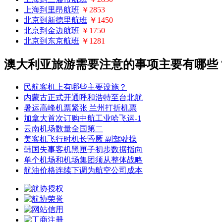
上海到里昂航班
￥2853
北京到新德里航班
￥1450
北京到金边航班
￥1750
北京到东京航班
￥1281
澳大利亚旅游需要注意的事项主要有哪些
民航客机上有哪些主要设施？
内蒙古正式开通呼和浩特至台北航
暑运高峰机票紧张 兰州打折机票
加拿大首次订购中航工业哈飞运-1
云南机场数量全国第二
美客机飞行时机长昏厥 副驾驶操
韩国失事客机黑匣子初步数据指向
单个机场和机场集团须从整体战略
航油价格连续下调为航空公司成本