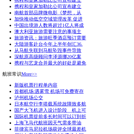
携程和皇家加勒比公司宣布建立
携程和皇家加勒比公司宣布建立
南航首部品牌微电影《梦想，从
加快推动低空空域管理改革 促进
中国出境游人数将超过1亿人将成
澳大利亚旅游需要注意的事项主
旅游资讯：旅游旺季酒店预订需要
大陆游客赴台今年上半年创汇36.
从马航失联到马航坠毁事件导致
深航原高级顾问李泽源挪20亿案
携程与艺龙合并最大的好处是避免
航班常识
More>>
新版机票行程单内容
首都机场:遇雾雪 机场可免费寄存
泸州机场公交
日本航空行李搭载系统故障致多航
国产大飞机进入设计阶段 机上可
国际机票提前多长时间可以订到折
上海飞马代航班因天气需多带油
菲律宾马尼拉机场获评全球最差机