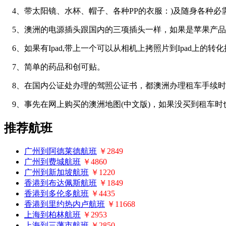
4
、带太阳镜、水杯、帽子、各种
PP
的衣服：
)
及随身各种必
5
、澳洲的电源插头跟国内的三项插头一样，如果是苹果产品
6
、如果有
Ipad,
带上一个可以从相机上拷照片到
Ipad
上的转化
7
、简单的药品和创可贴。
8
、在国内公证处办理的驾照公证书，都澳洲办理租车手续时
9
、事先在网上购买的澳洲地图
(
中文版
)
，如果没买到租车时
推荐航班
广州到阿德莱德航班
￥2849
广州到费城航班
￥4860
广州到新加坡航班
￥1220
香港到布达佩斯航班
￥1849
香港到多伦多航班
￥4435
香港到里约热内卢航班
￥11668
上海到柏林航班
￥2953
上海到三藩市航班
￥2850