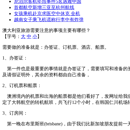
尼泊尔客机坠毁事件5名遇难中国
首都航空新增三亚至杭州航线
女孩乘机赴京求医空中休克 全机
越南女子乘飞机谎称行李中有炸弹
澳大利亚旅游需要注意的事项主要有哪些？
【字号：
大
中
小
】
需要做的准备就是：办签证、订机票、酒店、船票。
1
、办签证：
第一件也是最重要的事情就是办签证了，需要填写和准备的
及请假证明外，其余的资料都由自己准备，
2
、订机票和船票：
澳洲境内的机票和出海的船票都是他们看好了，发网址给我
定了大韩航空的转机航班，共飞行
12
个小时，在韩国仁川机场
3
、订房间：
第一晚在布里斯班
(brisbane)
，由于我们比新加坡朋友提前一