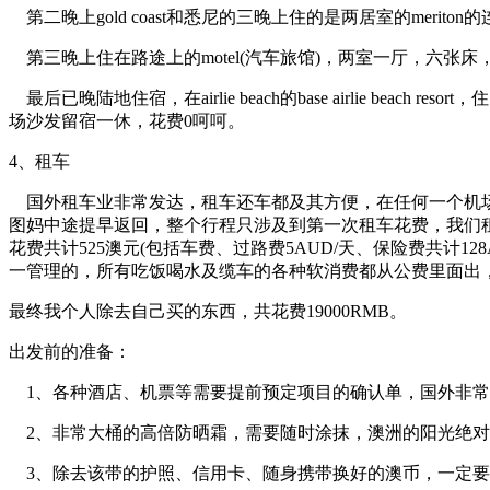
第二晚上
gold coast
和悉尼的三晚上住的是两居室的
meriton
的
第三晚上住在路途上的
motel(
汽车旅馆
)
，两室一厅，六张床
最后已晚陆地住宿，在
airlie beach
的
base airlie beach resort
，住
场沙发留宿一休，花费
0
呵呵。
4
、租车
国外租车业非常发达，租车还车都及其方便，在任何一个机
图妈中途提早返回，整个行程只涉及到第一次租车花费，我们
花费共计
525
澳元
(
包括车费、过路费
5AUD/
天、保险费共计
12
一管理的，所有吃饭喝水及缆车的各种软消费都从公费里面出
最终我个人除去自己买的东西，共花费
19000RMB
。
出发前的准备：
1
、各种酒店、机票等需要提前预定项目的确认单，国外非常
2
、非常大桶的高倍防晒霜，需要随时涂抹，澳洲的阳光绝对
3
、除去该带的护照、信用卡、随身携带换好的澳币，一定要