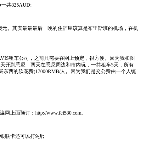
晚一共
825AUD;
澳元。其实最最最后一晚的住宿应该算是布里斯班的机场，在机
AVIS
租车公司，之前只需要在网上预定，很方便。因为我和图
两天开到悉尼，两天在悉尼周边和市内玩，一共租车
5
天，所有
买东西的软花费
)17000RMB/
人。因为我们是交公费由一个人统
瀛网上面预订：
http://www.fei580.com
。
银联卡还可以打
9
折
;