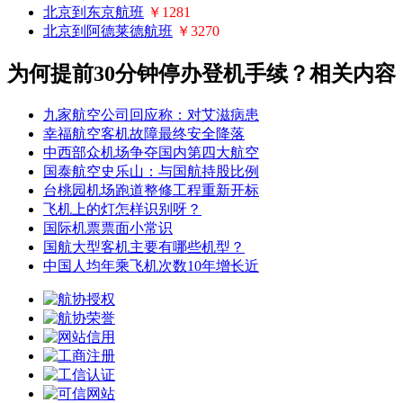
北京到东京航班
￥1281
北京到阿德莱德航班
￥3270
为何提前30分钟停办登机手续？相关内容
九家航空公司回应称：对艾滋病患
幸福航空客机故障最终安全降落
中西部众机场争夺国内第四大航空
国泰航空史乐山：与国航持股比例
台桃园机场跑道整修工程重新开标
飞机上的灯怎样识别呀？
国际机票票面小常识
国航大型客机主要有哪些机型？
中国人均年乘飞机次数10年增长近