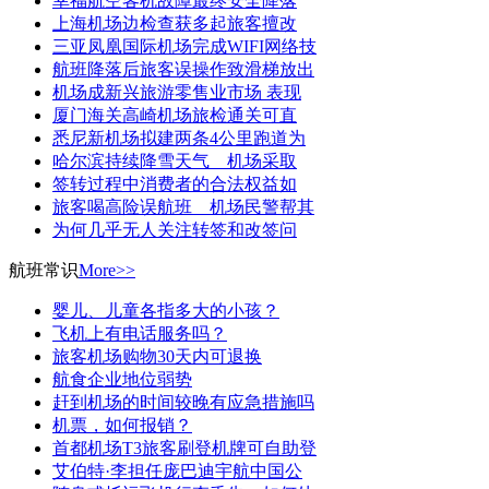
幸福航空客机故障最终安全降落
上海机场边检查获多起旅客擅改
三亚凤凰国际机场完成WIFI网络技
航班降落后旅客误操作致滑梯放出
机场成新兴旅游零售业市场 表现
厦门海关高崎机场旅检通关可直
悉尼新机场拟建两条4公里跑道为
哈尔滨持续降雪天气 机场采取
签转过程中消费者的合法权益如
旅客喝高险误航班 机场民警帮其
为何几乎无人关注转签和改签问
航班常识
More>>
婴儿、儿童各指多大的小孩？
飞机上有电话服务吗？
旅客机场购物30天内可退换
航食企业地位弱势
赶到机场的时间较晚有应急措施吗
机票，如何报销？
首都机场T3旅客刷登机牌可自助登
艾伯特·李担任庞巴迪宇航中国公