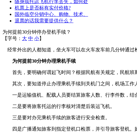
随身或托运飞机行李丢失，如何处
机票上是否标有实付价格?
国外临空分销中心、购物、技术、
退票的话我需要提供什么？
为何提前30分钟停办登机手续？
【字号：
大
中
小
】
经常外出的人都知道，坐火车可以在火车发车前几分钟通过检
为何提前30分钟办理乘机手续
首先，要明确何谓起飞时间？根据民航有关规定，民航班期
其次，要知道停止办理乘机手续到关机门之间，机场工作人
一是运输值机、配载人员要结算旅客人数、行李件数，结合
二是要将旅客托运的行李核对清楚后装运飞机。
三是要对办完乘机手续的旅客进行安全检查。
四是广播通知旅客到指定登机口检票，并引导旅客登机。如