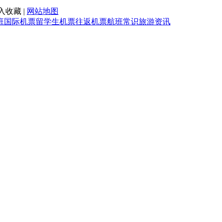
入收藏 |
网站地图
班
国际机票
留学生机票
往返机票
航班常识
旅游资讯