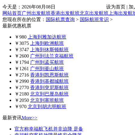
今天是：
2026年08月08日
设为首页 | 加
网站首页
广州出发航班
香港出发航班
北京出发航班
上海出发航
您现在所在的位置：
国际机票查询
>
国际航班常识
>
最新优惠机票
￥980
上海到雅加达航班
￥3075
上海到欧洲航班
￥3747
上海到休斯顿航班
￥2600
广州到法兰克福航班
￥1794
广州到孟买航班
￥1261
广州到釜山航班
￥2716
香港到凯恩斯航班
￥2990
香港到基都城航班
￥2770
香港到突尼斯航班
￥2180
北京到巴厘岛航班
￥2050
北京到塞班航班
￥970
北京到胡志明航班
最新资讯
More>>
官方称幸福航飞机并非迫降 是备