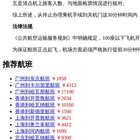
五是清点机上旅客人数、与地面检票情况进行核对。
综上所述，从停止办理乘机手续到关机门这30分钟时间内，
法律法规
《公共航空运输服务规则》中明确规定，100座以下飞机开始
为保证航班正点起飞，机场方面必须严格执行提前30分钟停
推荐航班
广州到东京航班
￥1858
广州到卡尔加里航班
￥4312
广州到哈瓦那航班
￥17190
香港到开普敦航班
￥2634
香港到哈瓦纳航班
￥10160
香港到新德里航班
￥1590
上海到开普敦航班
￥3621
上海到奥兰多航班
￥4412
上海到河内航班
￥1099
北京到哈瓦纳航班
￥8300