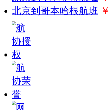
北京到哥本哈根航班
￥