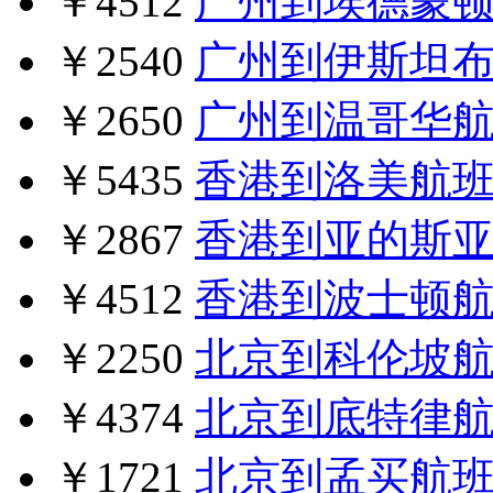
￥4512
广州到埃德蒙
￥2540
广州到伊斯坦
￥2650
广州到温哥华
￥5435
香港到洛美航
￥2867
香港到亚的斯
￥4512
香港到波士顿
￥2250
北京到科伦坡
￥4374
北京到底特律
￥1721
北京到孟买航