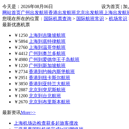
今天是：
2026年08月06日
设为首页 | 加
网站首页
广州出发航班
香港出发航班
北京出发航班
上海出发航
您现在所在的位置：
国际机票查询
>
国际航班常识
>
机场常识
最新优惠机票
￥1250
上海到吉隆坡航班
￥5894
上海到底特律航班
￥2760
上海到温哥华航班
￥4412
广州到奥兰多航班
￥4980
广州到爱德华王子岛航班
￥1220
广州到新加坡航班
￥2734
香港到约翰内斯堡航班
￥2951
香港到纽卡斯尔航班
￥3850
香港到亚特兰大航班
￥2887
北京到突尼斯航班
￥1200
北京到台北航班
￥2670
北京到布里斯本航班
最新资讯
More>>
上海机场边检查获多起旅客擅改