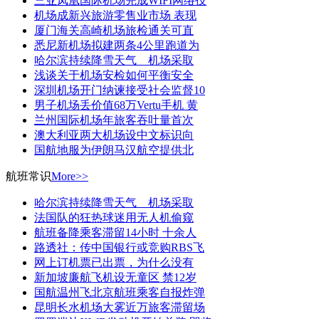
三亚凤凰国际机场完成WIFI网络技
机场成新兴旅游零售业市场 表现
厦门海关高崎机场旅检通关可直
悉尼新机场拟建两条4公里跑道为
哈尔滨持续降雪天气 机场采取
浅谈关于机场安检如何平衡安全
深圳机场开门纳谏接受社会监督10
男子机场丢价值68万Vertu手机 黄
兰州国际机场年旅客吞吐量首次
澳大利亚两大机场设中文标识向
国航地服为伊朗马汉航空提供北
航班常识
More>>
哈尔滨持续降雪天气 机场采取
法国队的狂热球迷用无人机偷窥
航班备降乘客滞留14小时 十余人
路透社：传中国银行或竞购RBS飞
网上订机票已出票，为什么没有
新加坡廉航飞机设无童区 禁12岁
国航温州飞北京航班乘客自报炸弹
昆明长水机场大雾近万旅客滞留场