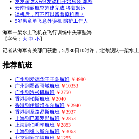
罗罗遄达XWB发动机开始总装 即将
云南瑞丽航空筹建完成 将获颁运
误机后，可不可以留着原机票？
5岁男童单飞意外误机 陪护工作人
海军一架水上飞机在飞行训练中失事坠海
【字号：
大
中
小
】
记者从海军有关部门获悉，5月30日10时许，北海舰队一架
推荐航班
广州到爱德华王子岛航班
￥4980
广州到墨西哥城航班
￥10353
广州到洛杉矶航班
￥2750
香港到珀斯航班
￥2040
香港到伊斯坦布尔航班
￥2940
香港到圣路易斯航班
￥3937
上海到巴塞罗那航班
￥2853
上海到伯明翰航班
￥2853
上海到纽卡斯尔航班
￥3063
北京到新加坡航班
￥1255