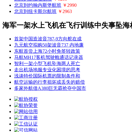
北京到约翰内斯堡航班
￥2990
北京到纽卡斯尔航班
￥2963
海军一架水上飞机在飞行训练中失事坠海
首架中国造波音787-9方向舵在成
九元航空拟购50架波音737 内地廉
东航首尝上海72小时免签转政策
马航MH17客机驾驶舱通话记录器
智利一架小型飞机坠海两人死亡
走出机场地服专业化困境的思考
浅谈特价国际机票的限制条件和
航空运输的行李损坏或丢失的赔偿
多家外航借A380巨无霸抢夺中国市