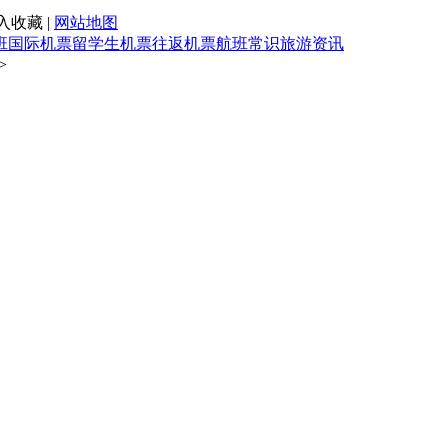
入收藏 |
网站地图
班
国际机票
留学生机票
往返机票
航班常识
旅游资讯
>