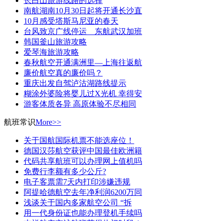
长白山旅游线路的选择
南航湖南10月30日起将开通长沙直
10月感受塔斯马尼亚的春天
台风致京广线停运 东航武汉加班
韩国釜山旅游攻略
爱琴海旅游攻略
春秋航空开通满洲里—上海往返航
廉价航空真的廉价吗？
重庆出发自驾泸沽湖路线提示
糊涂外婆险将婴儿过X光机 幸得安
游客体质各异 高原体验不尽相同
航班常识
More>>
关于国航国际机票不能选座位！
德国汉莎航空获评中国最佳欧洲籍
代码共享航班可以办理网上值机吗
免费行李额有多少公斤?
电子客票需7天内打印涉嫌违规
阿提哈德航空去年净利润6200万同
浅谈关于国内多家航空公司 “拆
用一代身份证也能办理登机手续吗