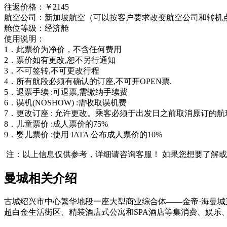
往返价格：￥2145
航空公司：新加坡航空（可以按客户要求改变航空公司和转机
舱位等级：经济舱
使用说明：
1．此票价为净价，不含任何费用
2．票价如有更改,恕不另行通知
3．不可签转,不可更改行程
4．所有航段必须有确认的订座,不可开OPEN票.
5．退票手续 :可退票,需缴纳手续费
6．误机(NOSHOW) :需收取误机费
7．更改订座 : 允许更改。乘客必须于出发日之前取消原订的航班
8．儿童票价 :成人票价的75%
9．婴儿票价 :使用 IATA 公布成人票价的10%
注：以上信息仅供参考，详细请咨询客服！
如果您想要了解或
曼城相关介绍
古城绍兴市中心繁华地段一座大型商业综合体——金帝·海曼城
超白金生活街区、精装酒店式公寓和SPA酒店等集消费、娱乐