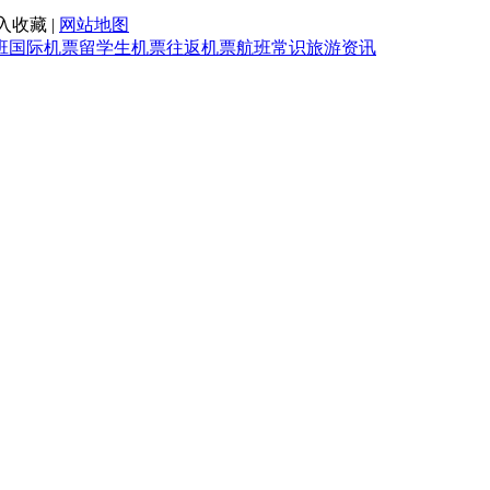
入收藏 |
网站地图
班
国际机票
留学生机票
往返机票
航班常识
旅游资讯