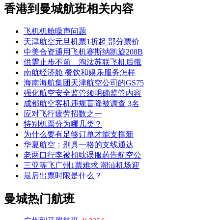
香港到曼城航班相关内容
飞机机舱噪声问题
天津航空元旦机票1折起 部分票价
中美合资通用飞机赛斯纳凯旋208B
供需止步不前 淘汰苏联飞机后俄
南航经济舱 餐饮和娱乐服务怎样
海南海航集团天津航空公司的GS75
强化航空安全监管须明确监管内容
成都航空客机违规盲降被调查 3名
应对飞行疲劳招数之一
特别机票分为哪几类？
为什么要有足够订单才能支撑新
华夏航空：别具一格的支线通达
老两口行李被扣耽误服药告航空公
三亚等飞广州1票难求 潮汕机场迎
最后出票时限是什么？
曼城热门航班