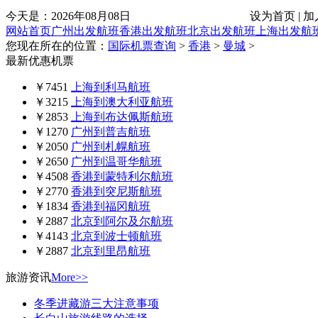
今天是：
2026年08月08日
设为首页 | 加
网站首页
广州出发航班
香港出发航班
北京出发航班
上海出发航
您现在所在的位置：
国际机票查询
>
香港
>
曼城
>
最新优惠机票
￥7451
上海到利马航班
￥3215
上海到澳大利亚航班
￥2853
上海到布达佩斯航班
￥1270
广州到普吉航班
￥2050
广州到札幌航班
￥2650
广州到温哥华航班
￥4508
香港到蒙特利尔航班
￥2770
香港到突尼斯航班
￥1834
香港到福冈航班
￥2887
北京到阿尔及尔航班
￥4143
北京到波士顿航班
￥2887
北京到里昂航班
旅游资讯
More>>
冬季进藏游三大注意事项