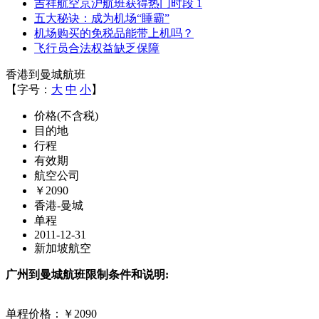
吉祥航空京沪航班获得热门时段 1
五大秘诀：成为机场“睡霸”
机场购买的免税品能带上机吗？
飞行员合法权益缺乏保障
香港到曼城航班
【字号：
大
中
小
】
价格(不含税)
目的地
行程
有效期
航空公司
￥2090
香港-曼城
单程
2011-12-31
新加坡航空
广州到曼城航班限制条件和说明:
单程价格：￥2090